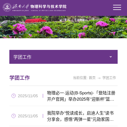
学团工作
学团工作
当前位置:
首页
→
学团工作
物理必一·运动(B-Sports)-「登陆注册
2025/11/05
开户官网」举办2025年“迎新杯”篮球
赛
我院举办“悦读成长，启迪人生”读书
2025/11/05
分享会，感悟“两弹一星”元勋家国情
怀