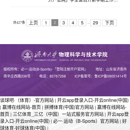
议
上页
1
3
4
5
29
下页
...
共427条
2
版权所有：必一·运动(B-Sports)-「登陆注册开户官网」 地址：山东省济南市
南辛庄西路336号 电话：82767268 ICP备案号：鲁ICP备09051414号
谈球吧·（体育）-官方网站
开云app登录入口-开云online(中国)
|
赢博在线网站-首页
拼搏体育(中国)官方网站
赢博在线网站-
|
|
|
首页
三亿体育_三亿（中国）一站式服务官方网站
开云app登
|
|
录入口-开云online(中国)
必一·运动（B-Sports）官方网站
好
|
|
球体育-好球体育(中国)
|