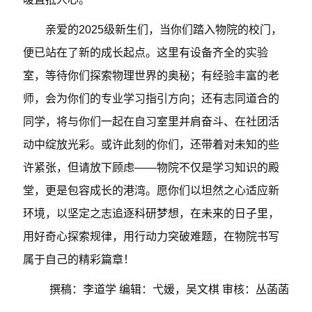
亲爱的
2025
级新生们，当你们踏入物院的校门，
便已站在了新的成长起点。这里有设备齐全的实验
室，等待你们探索物理世界的奥秘；有经验丰富的老
师，会为你们的专业学习指引方向；还有志同道合的
同学，将与你们一起在自习室里并肩奋斗、在社团活
动中绽放光彩。或许此刻的你们，还带着对未知的些
许紧张，但请放下顾虑——物院不仅是学习知识的殿
堂，更是包容成长的港湾。愿你们以坦然之心适应新
环境，以坚定之志追逐科研梦想，在未来的日子里，
用好奇心探索规律，用行动力突破难题，在物院书写
属于自己的精彩篇章！
撰稿：李道学 编辑：弋媛，吴文棋 审核：丛菡菡