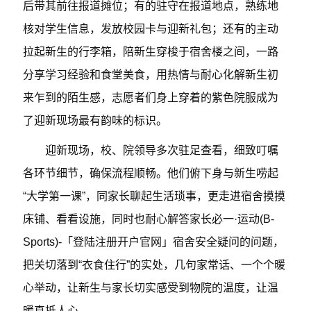
后带其前往报道摊位；有的驻守在报道地点，熟练地
核对学生信息，发放校园卡与迎新礼包；还有的主动
拉起新生的行李箱，陪新生穿梭于宿舍楼之间，一路
分享学习经验和食堂美食，用热情与耐心化解新生初
来乍到的陌生感，志愿者们身上穿着的紫色院服成为
了迎新现场最有韵味的标识。
迎新现场，校、院领导多次驻足查看，细致叮嘱
各环节细节，确保流程顺畅。他们俯下身与新生唠起
“大学第一课”，同家长聊起生活琐事，更走进宿舍摸摸
床铺、看看设施，同时也耐心解答家长必一·运动(B-
Sports)-「登陆注册开户官网」宿舍安全疑问的问题，
把关切落到“衣食住行”的实处，几句家常话、一个个暖
心举动，让新生与家长切实感受到物院的温度，让温
暖直抵人心。