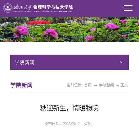
学院新闻
学院新闻
当前位置:
首页
→
学院新闻
→ 正文
秋迎新生，情暖物院
发布日期：2025/09/12 阅览：