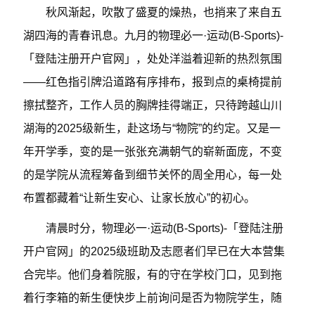
秋风渐起，吹散了盛夏的燥热，也捎来了来自五
湖四海的青春讯息。九月的物理必一·运动(B-Sports)-
「登陆注册开户官网」，处处洋溢着迎新的热烈氛围
——红色指引牌沿道路有序排布，报到点的桌椅提前
擦拭整齐，工作人员的胸牌挂得端正，只待跨越山川
湖海的
2025
级新生，赴这场与“物院”的约定。又是一
年开学季，变的是一张张充满朝气的崭新面庞，不变
的是学院从流程筹备到细节关怀的周全用心，每一处
布置都藏着“让新生安心、让家长放心”的初心。
清晨时分，物理必一·运动(B-Sports)-「登陆注册
开户官网」的
2025
级班助及志愿者们早已在大本营集
合完毕。他们身着院服，有的守在学校门口，见到拖
着行李箱的新生便快步上前询问是否为物院学生，随